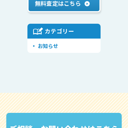
無料査定はこちら
カテゴリー
Warning
/home/attlabo2022/achieve-home.com/public_html/wp/wp-includes/class-walker-category.php
: Undefined array key "use_desc_for_title" in
on line
116
お知らせ