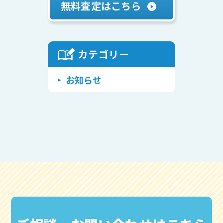
無料査定はこちら
カテゴリー
Warning
/home/attlabo2022/achieve-home.com/public_html/wp/wp-includes/class-walker-category.php
: Undefined array key "use_desc_for_title" in
on line
116
お知らせ