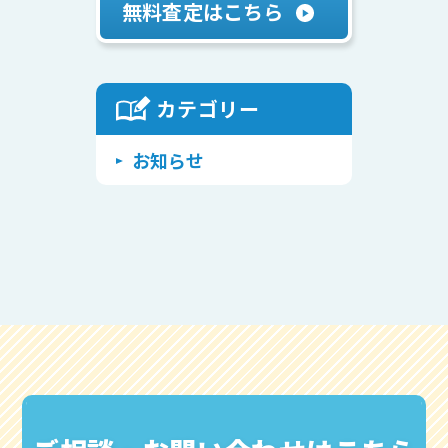
無料査定はこちら
カテゴリー
Warning
/home/attlabo2022/achieve-home.com/public_html/wp/wp-includes/class-walker-category.php
: Undefined array key "use_desc_for_title" in
on line
116
お知らせ