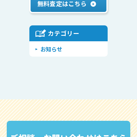
無料査定はこちら
カテゴリー
Warning
/home/attlabo2022/achieve-home.com/public_html/wp/wp-includes/class-walker-category.php
: Undefined array key "use_desc_for_title" in
on line
116
お知らせ